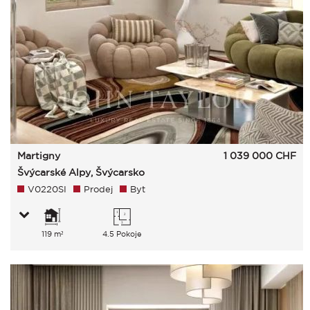
Martigny
1 039 000
CHF
Švýcarské Alpy, Švýcarsko
V0220SI
Prodej
Byt
119 m²
4.5 Pokoje