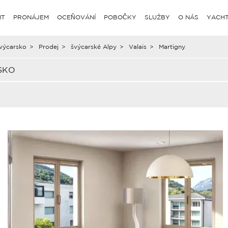
IT
PRONÁJEM
OCEŇOVÁNÍ
POBOČKY
SLUŽBY
O NÁS
YACHT
výcarsko
>
Prodej
>
švýcarské Alpy
>
Valais
>
Martigny
SKO