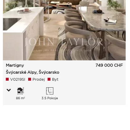
Martigny
749 000
CHF
Švýcarské Alpy, Švýcarsko
V0219SI
Prodej
Byt
86 m²
3.5 Pokoje