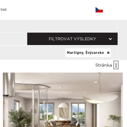
ING
FILTROVAT VÝSLEDKY
Martigny, Švýcarsko
Stránka
1