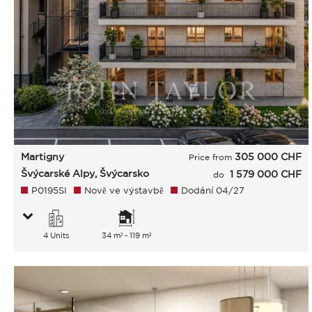
Martigny
305 000
CHF
Price from
Švýcarské Alpy, Švýcarsko
1 579 000 CHF
do
P0195SI
Nově ve výstavbě
Dodání 04/27
4 Units
34 m² - 119 m²