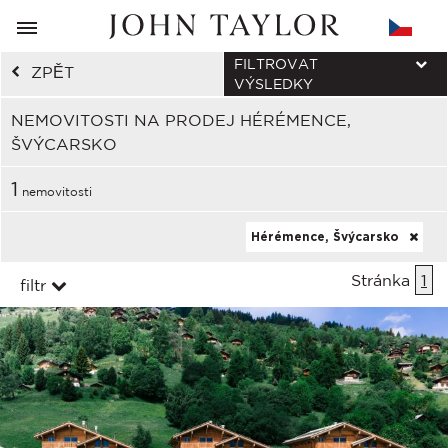
FILTROVAT
ZPĚT
VÝSLEDKY
NEMOVITOSTI NA PRODEJ HÉRÉMENCE,
ŠVÝCARSKO
1
nemovitosti
Hérémence, Švýcarsko
Stránka
1
filtr