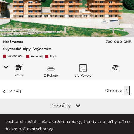
Hérémence
790 000
CHF
Švýcarské Alpy, Švýcarsko
V0209SI
Prodej
Byt
74 m²
2 Pokoje
3.5 Pokoje
Stránka
1
ZPĚT
Pobočky
Nechte si zasílat naše aktuální nabídky, trendy a příběhy přímo
do své poštovní schránky