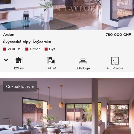
Ardon
780 000
CHF
Švýcarské Alpy, Švýcarsko
V0160SI
Prodej
Byt
129 m²
141 m²
3 Pokoje
4.5 Pokoje
Co-exkluzivní