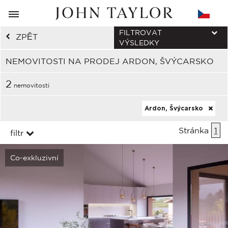
FILTROVAT
ZPĚT
VÝSLEDKY
NEMOVITOSTI NA PRODEJ ARDON, ŠVÝCARSKO
2
nemovitosti
Ardon, Švýcarsko
Stránka
1
filtr
Co-exkluzivní