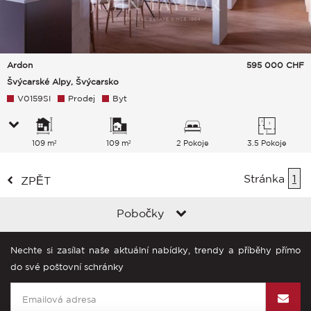
Ardon
595 000
CHF
Švýcarské Alpy, Švýcarsko
V0159SI
Prodej
Byt
109 m²
109 m²
2 Pokoje
3.5 Pokoje
Stránka
1
ZPĚT
Pobočky
Nechte si zasílat naše aktuální nabídky, trendy a příběhy přímo
do své poštovní schránky