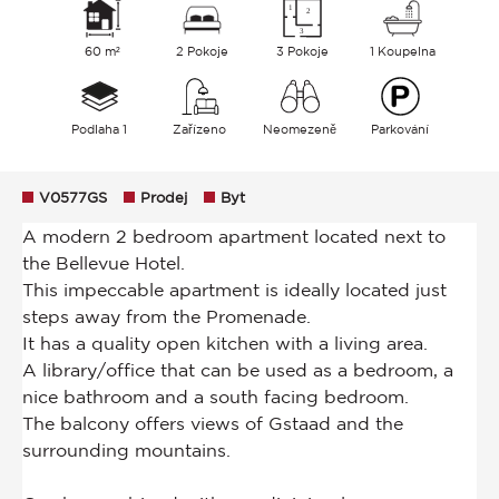
60 m²
2 Pokoje
3 Pokoje
1 Koupelna
Podlaha 1
Zařízeno
Neomezeně
Parkování
V0577GS
Prodej
Byt