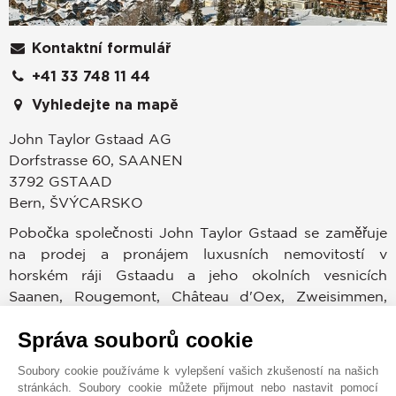
Kontaktní formulář
+41 33 748 11 44
Vyhledejte na mapě
John Taylor Gstaad AG
Dorfstrasse 60, SAANEN
3792
GSTAAD
Bern
,
ŠVÝCARSKO
Pobočka společnosti John Taylor Gstaad se zaměřuje
na prodej a pronájem luxusních nemovitostí v
horském ráji Gstaadu a jeho okolních vesnicích
Saanen, Rougemont, Château d'Oex, Zweisimmen,
Gsteig, Lenk a Lauenen. Malebný Gstaad je vzdálený
Správa souborů cookie
pouze dvě hodiny od mezinárodního letiště Ženeva,
hodinu od letiště v Bernu a dvě minuty od
Soubory cookie používáme k vylepšení vašich zkušeností na našich
soukromého letiště v Saanen, a přitahuje tak
stránkách. Soubory cookie můžete přijmout nebo nastavit pomocí