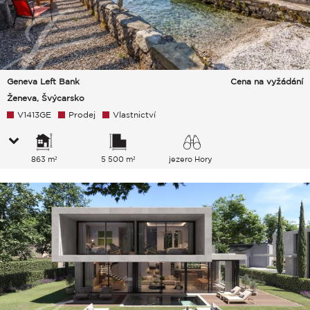
Geneva Left Bank
Cena na vyžádání
Ženeva, Švýcarsko
V1413GE
Prodej
Vlastnictví
863 m²
5 500 m²
jezero Hory