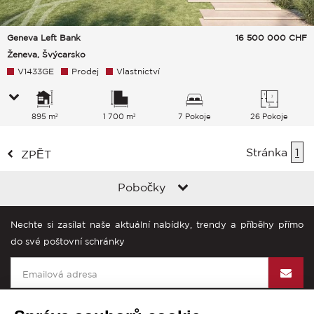
Geneva Left Bank
16 500 000
CHF
Ženeva, Švýcarsko
V1433GE
Prodej
Vlastnictví
895 m²
1 700 m²
7 Pokoje
26 Pokoje
Stránka
1
ZPĚT
Pobočky
Nechte si zasílat naše aktuální nabídky, trendy a příběhy přímo
do své poštovní schránky