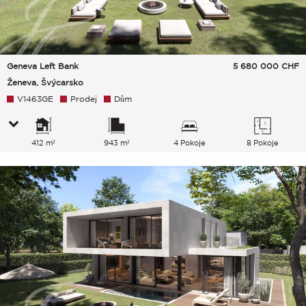
Geneva Left Bank
5 680 000
CHF
Ženeva, Švýcarsko
V1463GE
Prodej
Dům
412 m²
943 m²
4 Pokoje
8 Pokoje