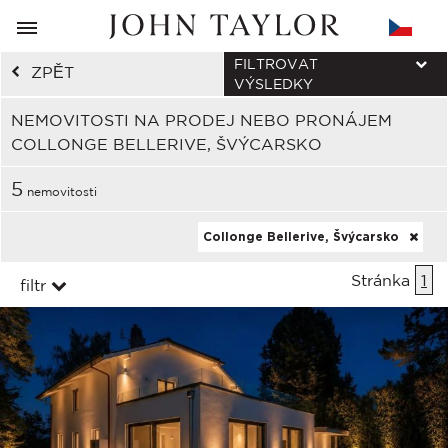
FILTROVAT
ZPĚT
VÝSLEDKY
NEMOVITOSTI NA PRODEJ NEBO PRONÁJEM
COLLONGE BELLERIVE, ŠVÝCARSKO
5
nemovitosti
Collonge Bellerive, Švýcarsko
Stránka
1
filtr