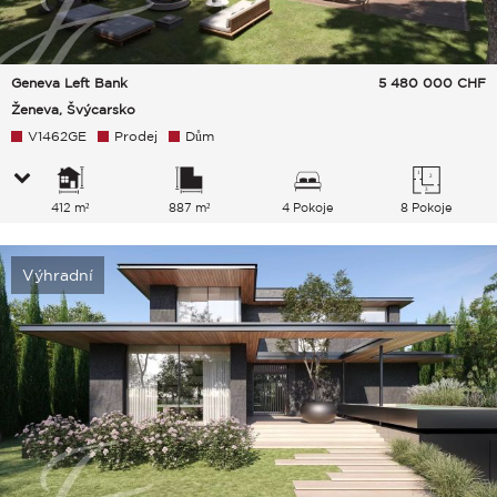
Geneva Left Bank
5 480 000
CHF
Ženeva, Švýcarsko
V1462GE
Prodej
Dům
412 m²
887 m²
4 Pokoje
8 Pokoje
Výhradní