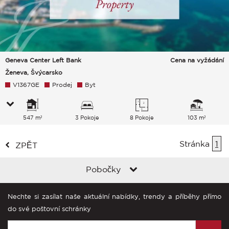
Geneva Center Left Bank
Cena na vyžádání
Ženeva, Švýcarsko
V1367GE
Prodej
Byt
547 m²
3 Pokoje
8 Pokoje
103 m²
Stránka
1
ZPĚT
Pobočky
Nechte si zasílat naše aktuální nabídky, trendy a příběhy přímo
do své poštovní schránky