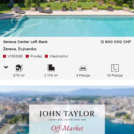
Geneva Center Left Bank
12 900 000
CHF
Ženeva, Švýcarsko
V1353GE
Prodej
Vlastnictví
570 m²
2 170 m²
4 Pokoje
10 Pokoje