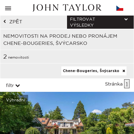
FILTROVAT
ZPĚT
VÝSLEDKY
NEMOVITOSTI NA PRODEJ NEBO PRONÁJEM
CHENE-BOUGERIES, ŠVÝCARSKO
2
nemovitosti
Chene-Bougeries, Švýcarsko
Stránka
1
filtr
Výhradní