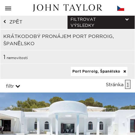
FILTROVAT
ZPĚT
VÝSLEDKY
KRÁTKODOBÝ PRONÁJEM PORT PORROIG,
ŠPANĚLSKO
1
nemovitosti
Port Porroig, Španělsko
Stránka
1
filtr