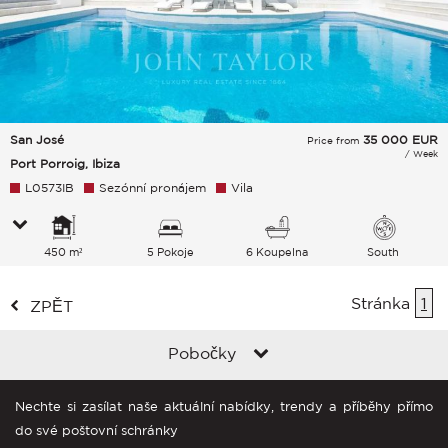
San José
35 000
EUR
Price from
/ Week
Port Porroig, Ibiza
L0573IB
Sezónní pronájem
Vila
450 m²
5 Pokoje
6 Koupelna
South
Stránka
1
ZPĚT
Pobočky
Nechte si zasílat naše aktuální nabídky, trendy a příběhy přímo
do své poštovní schránky