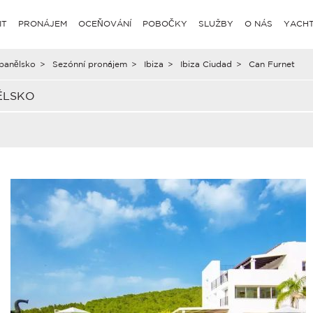
IT
PRONÁJEM
OCEŇOVÁNÍ
POBOČKY
SLUŽBY
O NÁS
YACHT
panělsko
>
Sezónní pronájem
>
Ibiza
>
Ibiza Ciudad
>
Can Furnet
ĚLSKO