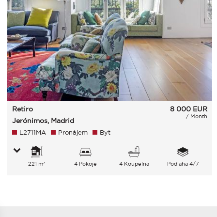
Retiro
8 000
EUR
/ Month
Jerónimos, Madrid
L2711MA
Pronájem
Byt
221 m²
4 Pokoje
4 Koupelna
Podlaha 4/7