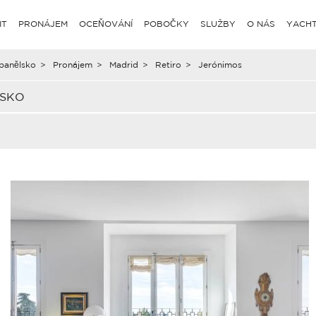
IT
PRONÁJEM
OCEŇOVÁNÍ
POBOČKY
SLUŽBY
O NÁS
YACHT
panělsko
>
Pronájem
>
Madrid
>
Retiro
>
Jerónimos
LSKO