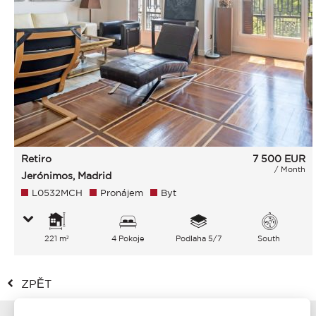
Retiro
7 500
EUR
/ Month
Jerónimos, Madrid
L0532MCH
Pronájem
Byt
221 m²
4 Pokoje
Podlaha 5/7
South
ZPĚT