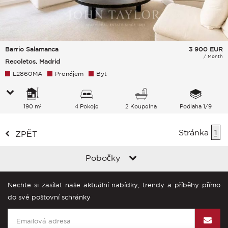
Barrio Salamanca
3 900
EUR
/ Month
Recoletos, Madrid
L2860MA
Pronájem
Byt
190 m²
4 Pokoje
2 Koupelna
Podlaha 1/9
Stránka
1
ZPĚT
Pobočky
Nechte si zasílat naše aktuální nabídky, trendy a příběhy přímo
do své poštovní schránky