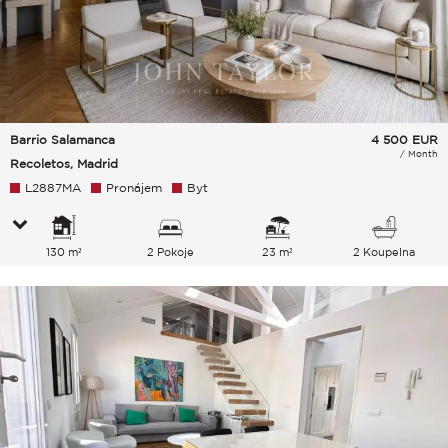
Barrio Salamanca
4 500
EUR
/ Month
Recoletos, Madrid
L2887MA
Pronájem
Byt
130 m²
2 Pokoje
23 m²
2 Koupelna