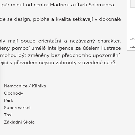
pár minut od centra Madridu a čtvrti Salamanca.
de se design, poloha a kvalita setkávají v dokonalé
Po
ály mají pouze orientační a nezávazný charakter.
úda
eny pomocí umělé inteligence za účelem ilustrace
i mohou být změněny bez předchozího upozornění.
ející s převodem nejsou zahrnuty v uvedené ceně.
Nemocnice / Klinika
Obchody
Park
Supermarket
Taxi
Základní Škola
stavení soukromí, čímž zajišťuje dodržování předpisů. Přizpůso