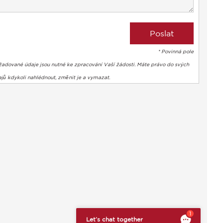
* Povinná pole
žadované údaje jsou nutné ke zpracování Vaší žádosti. Máte právo do svých
jů kdykoli nahlédnout, změnit je a vymazat.
bte si svá preference a kontrolujte, jak jsou vaše informace z
1
Let’s chat together