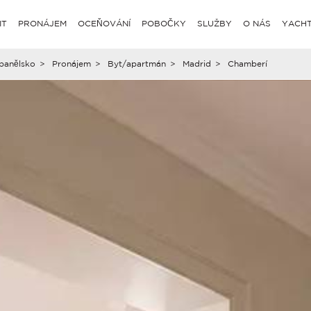
IT
PRONÁJEM
OCEŇOVÁNÍ
POBOČKY
SLUŽBY
O NÁS
YACHT
panělsko
>
Pronájem
>
Byt/apartmán
>
Madrid
>
Chamberí