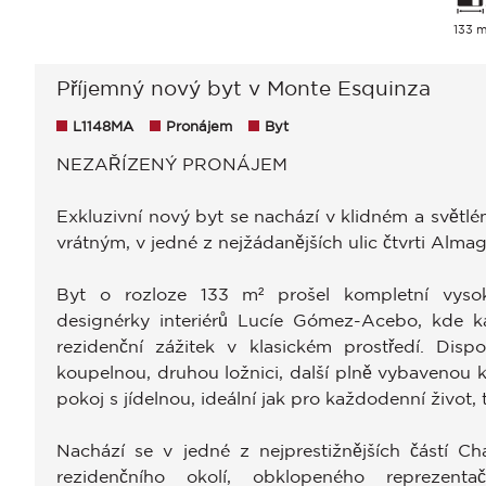
133 m
Příjemný nový byt v Monte Esquinza
L1148MA
Pronájem
Byt
NEZAŘÍZENÝ PRONÁJEM
Exkluzivní nový byt se nachází v klidném a světlé
vrátným, v jedné z nejžádanějších ulic čtvrti Almag
Byt o rozloze 133 m² prošel kompletní vysok
designérky interiérů Lucíe Gómez-Acebo, kde ka
rezidenční zážitek v klasickém prostředí. Dispo
koupelnou, druhou ložnici, další plně vybavenou 
pokoj s jídelnou, ideální jak pro každodenní život, 
Nachází se v jedné z nejprestižnějších částí Ch
rezidenčního okolí, obklopeného reprezenta