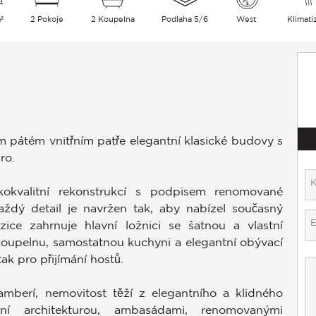
²
2 Pokoje
2 Koupelna
Podlaha 5/6
West
Klimati
m pátém vnitřním patře elegantní klasické budovy s
ro.
okvalitní rekonstrukcí s podpisem renomované
ždý detail je navržen tak, aby nabízel současný
zice zahrnuje hlavní ložnici se šatnou a vlastní
koupelnu, samostatnou kuchyni a elegantní obývací
tak pro přijímání hostů.
amberí, nemovitost těží z elegantního a klidného
ční architekturou, ambasádami, renomovanými