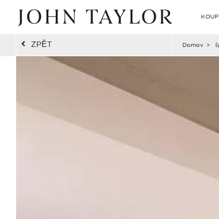
KOUP
ZPĚT
Domov
>
š