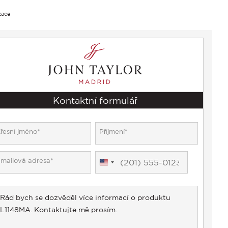
zace
Kontaktní formulář
United
States
+1