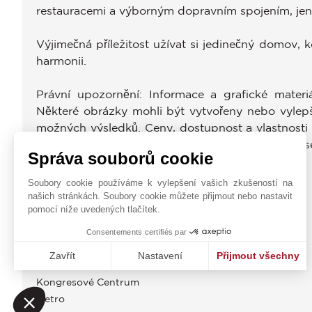
restauracemi a výborným dopravním spojením, jen 
Výjimečná příležitost užívat si jedinečný domov, k
harmonii.
Právní upozornění: Informace a grafické materi
Některé obrázky mohli být vytvořeny nebo vylepš
možných výsledků. Ceny, dostupnost a vlastnost
Pokud není uvedeno jinak, daně a poplatky souvis
Správa souborů cookie
OBČANSKÁ VYBAVENOST
Soubory cookie používáme k vylepšení vašich zkušeností na
našich stránkách. Soubory cookie můžete přijmout nebo nastavit
Autobus
pomocí níže uvedených tlačítek.
Centrum Města
Divadlo
Consentements certifiés par
Doktor
Zavřít
Nastavení
Přijmout všechny
Filmy
Platforma pro správu souhlasů: Upravte si své volby
Axeptio consent
Kongresové Centrum
Naše platforma vám umožňuje přizpůsobit a spravovat vaše na
Metro