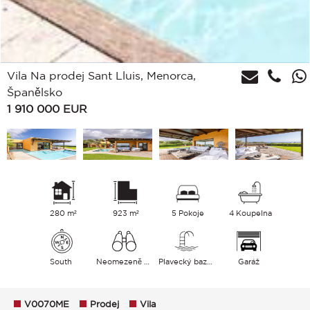
Vila Na prodej Sant Lluis, Menorca,
Španělsko
1 910 000
EUR
280 m²
923 m²
5 Pokoje
4 Koupelna
South
Neomezeně Moře
Plavecký bazén
Garáž
V0070ME
Prodej
Vila