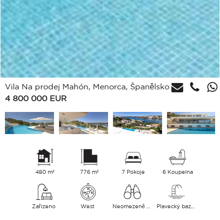
Vila Na prodej Mahón, Menorca, Španělsko
4 800 000
EUR
480 m²
776 m²
7 Pokoje
6 Koupelna
Zařízeno
West
Neomezeně Moře
Plavecký bazén