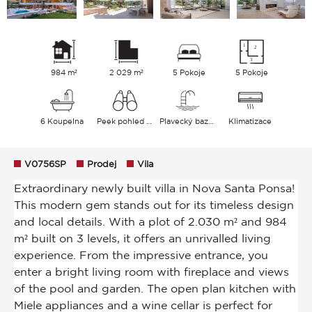
984 m²
2 029 m²
5 Pokoje
5 Pokoje
6 Koupelna
Peek pohled Plavecký bazén Zahrada
Plavecký bazén
Klimatizace
V0756SP
Prodej
Vila