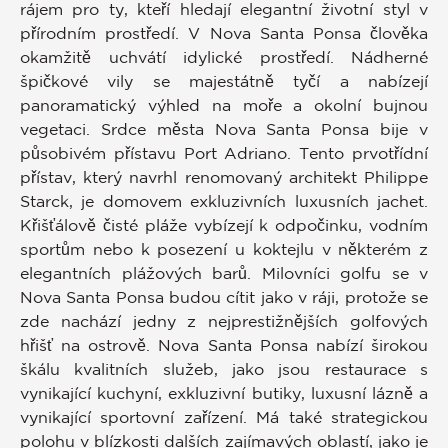
rájem pro ty, kteří hledají elegantní životní styl v
přírodním prostředí. V Nova Santa Ponsa člověka
okamžitě uchvátí idylické prostředí. Nádherné
špičkové vily se majestátně tyčí a nabízejí
panoramatický výhled na moře a okolní bujnou
vegetaci. Srdce města Nova Santa Ponsa bije v
působivém přístavu Port Adriano. Tento prvotřídní
přístav, který navrhl renomovaný architekt Philippe
Starck, je domovem exkluzivních luxusních jachet.
Křišťálově čisté pláže vybízejí k odpočinku, vodním
sportům nebo k posezení u koktejlu v některém z
elegantních plážových barů. Milovníci golfu se v
Nova Santa Ponsa budou cítit jako v ráji, protože se
zde nachází jedny z nejprestižnějších golfových
hřišť na ostrově. Nova Santa Ponsa nabízí širokou
škálu kvalitních služeb, jako jsou restaurace s
vynikající kuchyní, exkluzivní butiky, luxusní lázně a
vynikající sportovní zařízení. Má také strategickou
polohu v blízkosti dalších zajímavých oblastí, jako je