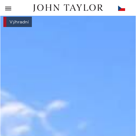
ZPĚT
Výhradní