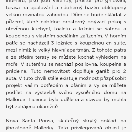
interiéru, jako jsou verandy, prostor pro grilování,
terasa na opalování a nádherný bazén obklopený
velkou rovinatou zahradou. Dům se bude skládat z
přízemí, které nabídne prostorný obývací pokoj s
otevřenou kuchyní, toaletu a ložnici se šatnou a
koupelnou s vlastním sociálním zařízením. V horním
patře se nacházejí 3 ložnice s koupelnou en suite,
mezi nimiž je velký hlavní apartmán. Z tohoto patra
a ze střešní terasy se můžete kochat výhledem na
moře. V suterénu se nachází posilovna, koupelna a
prádelna. Tuto nemovitost doplňuje garáž pro 2
auta. V tuto chvíli stále existuje možnost přizpůsobit
projekt vašim potřebám a přáním a vy se můžete
podílet na výstavbě svého vysněného domu na
Mallorce. Licence byla udělena a stavba by mohla
být zahájena okamžitě.
Nova Santa Ponsa, skutečný skrytý poklad na
jihozápadě Mallorky. Tato privilegovaná oblast je