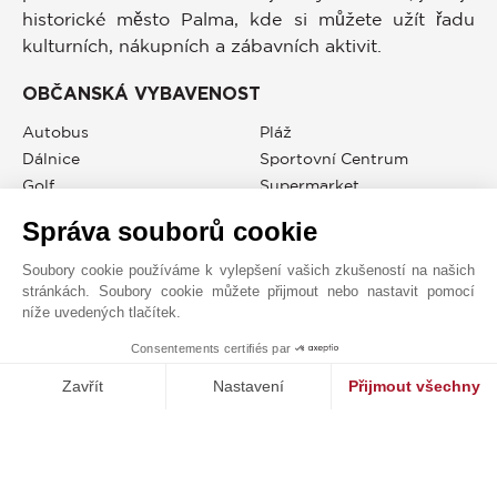
historické město Palma, kde si můžete užít řadu
kulturních, nákupních a zábavních aktivit.
OBČANSKÁ VYBAVENOST
Autobus
Pláž
Dálnice
Sportovní Centrum
Golf
Supermarket
Letiště
Taxi
Správa souborů cookie
Moře
Tenis
Mořský Přístav
Veřejný Bazén
Soubory cookie používáme k vylepšení vašich zkušeností na našich
stránkách. Soubory cookie můžete přijmout nebo nastavit pomocí
Obchody
Základní Škola
níže uvedených tlačítek.
Consentements certifiés par
MAKE ENQUIRY
Zavřít
Nastavení
Přijmout všechny
JOHN TAYLOR SANTA PONSA
Platforma pro správu souhlasů: Upravte si své volby
Axeptio consent
Naše platforma vám umožňuje přizpůsobit a spravovat vaše nasta