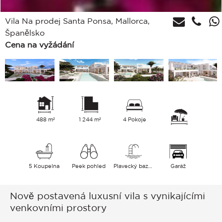
Vila Na prodej Santa Ponsa, Mallorca,
Španělsko
Cena na vyžádání
488 m²
1 244 m²
4 Pokoje
5 Koupelna
Peek pohled
Plavecký bazén
Garáž
Nově postavená luxusní vila s vynikajícími
venkovními prostory