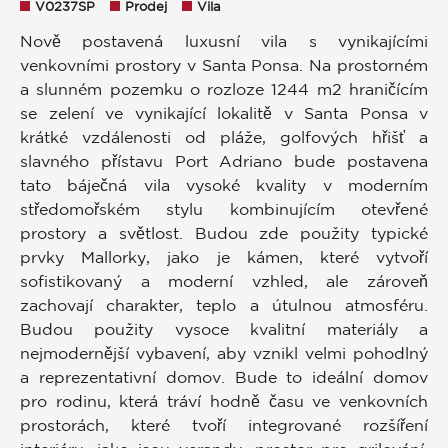
V0237SP
Prodej
Vila
Nově postavená luxusní vila s vynikajícími
venkovními prostory v Santa Ponsa. Na prostorném
a slunném pozemku o rozloze 1244 m2 hraničícím
se zelení ve vynikající lokalitě v Santa Ponsa v
krátké vzdálenosti od pláže, golfových hřišť a
slavného přístavu Port Adriano bude postavena
tato báječná vila vysoké kvality v moderním
středomořském stylu kombinujícím otevřené
prostory a světlost. Budou zde použity typické
prvky Mallorky, jako je kámen, které vytvoří
sofistikovaný a moderní vzhled, ale zároveň
zachovají charakter, teplo a útulnou atmosféru.
Budou použity vysoce kvalitní materiály a
nejmodernější vybavení, aby vznikl velmi pohodlný
a reprezentativní domov. Bude to ideální domov
pro rodinu, která tráví hodně času ve venkovních
prostorách, které tvoří integrované rozšíření