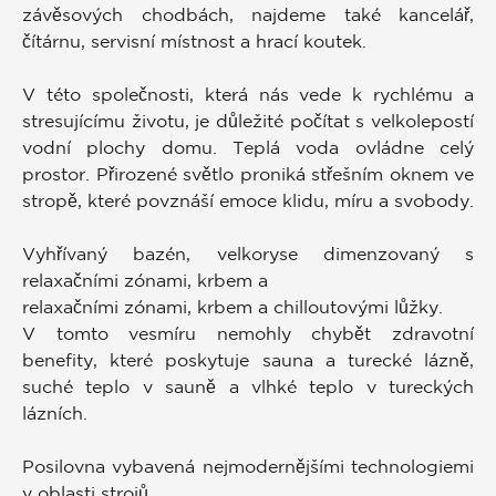
závěsových chodbách, najdeme také kancelář,
čítárnu, servisní místnost a hrací koutek.
V této společnosti, která nás vede k rychlému a
stresujícímu životu, je důležité počítat s velkolepostí
vodní plochy domu. Teplá voda ovládne celý
prostor. Přirozené světlo proniká střešním oknem ve
stropě, které povznáší emoce klidu, míru a svobody.
Vyhřívaný bazén, velkoryse dimenzovaný s
relaxačními zónami, krbem a
relaxačními zónami, krbem a chilloutovými lůžky.
V tomto vesmíru nemohly chybět zdravotní
benefity, které poskytuje sauna a turecké lázně,
suché teplo v sauně a vlhké teplo v tureckých
lázních.
Posilovna vybavená nejmodernějšími technologiemi
v oblasti strojů.