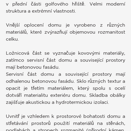
v přední části golfového hřiště. Velmi moderní
struktura a extrémní vlastnosti.
Vnější oplocení domu je vyrobeno z různých
materiálů, které zvýrazňují objemovou rozmanitost
celku.
Ložnicová část se vyznačuje kovovými materiály,
zatímco servisní část domu a související prostory
mají betonovou fasádu.
Servisní část domu a související prostory mají
odhalenou betonovou fasádu. Sklo různých textur a
opacit je třetím materiálem, který spolu s ocelí
dotváří materialitu exteriéru domu. Skladba obálky
zajišťuje akustickou a hydrotermickou izolaci.
Uvnitř je vzhledem k prostorové bohatosti domu a
střetávání prostorů použití materiálů na stěnách,
podlahách a stropech rozmanité (přírodní kámen,