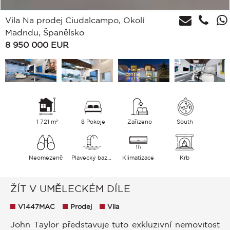
Vila Na prodej Ciudalcampo, Okolí
Madridu, Španělsko
8 950 000
EUR
1 721 m²
8 Pokoje
Zařízeno
South
Neomezeně
Plavecký bazén
Klimatizace
Krb
ŽÍT V UMĚLECKÉM DÍLE
V1447MAC
Prodej
Vila
John Taylor představuje tuto exkluzivní nemovitost