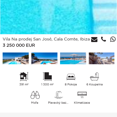
Vila Na prodej San José, Cala Comte, Ibiza
3 250 000
EUR
391 m²
1 300 m²
8 Pokoje
6 Koupelna
Moře
Plavecký bazén
Klimatizace