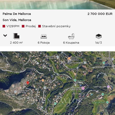
Palma De Mallorca
2 700 000
EUR
Son Vida, Mallorca
V1291PM
Prodej
Stavební pozemky
2 400 m²
6 Pokoje
6 Koupelna
1st/3