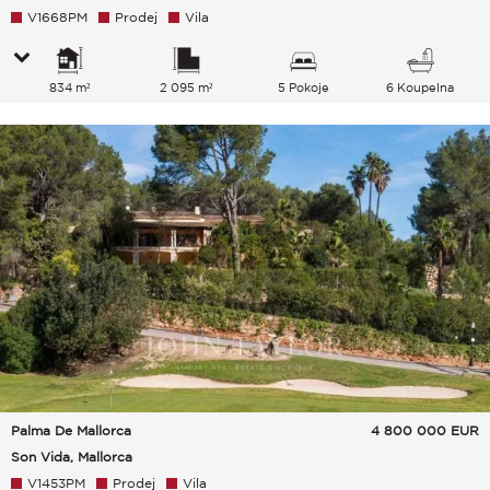
V1668PM
Prodej
Vila
834 m²
2 095 m²
5 Pokoje
6 Koupelna
Palma De Mallorca
4 800 000
EUR
Son Vida, Mallorca
V1453PM
Prodej
Vila