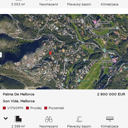
3 053 m²
Neomezeně
Plavecký bazén
Klimatizace
Zeleň Hills Moře
Palma De Mallorca
2 900 000
EUR
Son Vida, Mallorca
V1700PM
Prodej
Pozemek
2 399 m²
Neomezeně
Plavecký bazén
Klimatizace