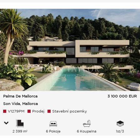
Zeleň Hills Moře
Palma De Mallorca
3 100 000
EUR
Son Vida, Mallorca
V1279PM
Prodej
Stavební pozemky
2 399 m²
6 Pokoje
6 Koupelna
1st/3