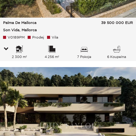
Palma De Mallorca
39 500 000
EUR
Son Vida, Mallorca
V0189PM
Prodej
Vila
2 300 m²
4 256 m²
7 Pokoje
6 Koupelna