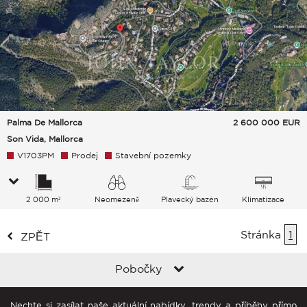
Palma De Mallorca
2 600 000
EUR
Son Vida, Mallorca
V1703PM
Prodej
Stavební pozemky
2 000 m²
Neomezeně
Plavecký bazén
Klimatizace
Zeleň Hills
Stránka
1
ZPĚT
Pobočky
Nechte si zasílat naše aktuální nabídky, trendy a příběhy přímo