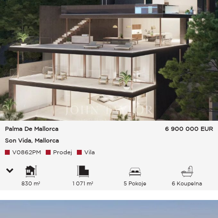
Palma De Mallorca
6 900 000
EUR
Son Vida, Mallorca
V0862PM
Prodej
Vila
830 m²
1 071 m²
5 Pokoje
6 Koupelna