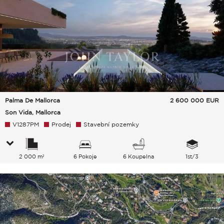
Palma De Mallorca
2 600 000
EUR
Son Vida, Mallorca
V1287PM
Prodej
Stavební pozemky
2 000 m²
6 Pokoje
6 Koupelna
1st/3