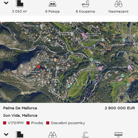
3 053 m²
6 Pokoje
6 Koupelna
Neomezeně
Zeleň Hills Moře
Palma De Mallorca
2 900 000
EUR
Son Vida, Mallorca
V1701PM
Prodej
Stavební pozemky