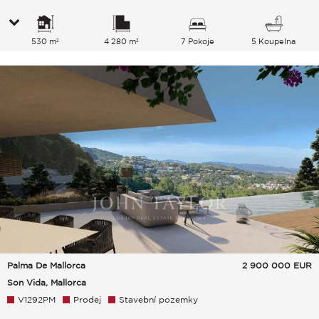
530 m²
4 280 m²
7 Pokoje
5 Koupelna
Palma De Mallorca
2 900 000
EUR
Son Vida, Mallorca
V1292PM
Prodej
Stavební pozemky