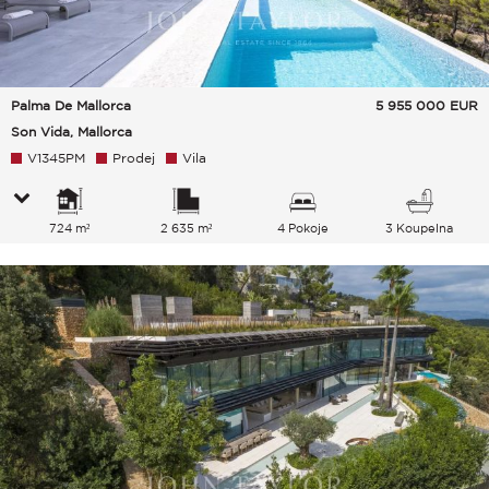
Palma De Mallorca
5 955 000
EUR
Son Vida, Mallorca
V1345PM
Prodej
Vila
724 m²
2 635 m²
4 Pokoje
3 Koupelna