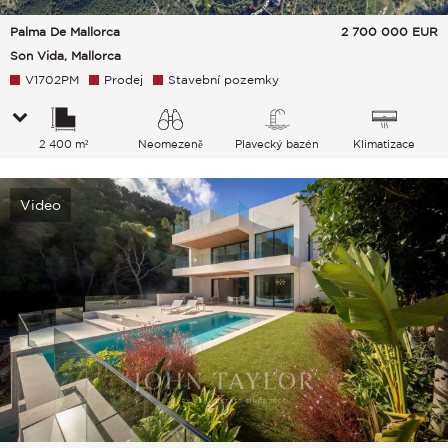
Palma De Mallorca
2 700 000
EUR
Son Vida, Mallorca
V1702PM
Prodej
Stavební pozemky
2 400 m²
Neomezeně
Plavecký bazén
Klimatizace
Zeleň Hills Moře
Video