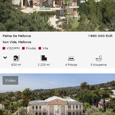
Palma De Mallorca
1 890 000
EUR
Son Vida, Mallorca
V1201PM
Prodej
Vila
630 m²
2 225 m²
4 Pokoje
5 Koupelna
Video