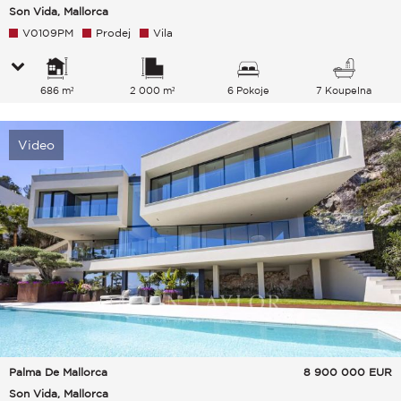
Son Vida, Mallorca
V0109PM
Prodej
Vila
686 m²
2 000 m²
6 Pokoje
7 Koupelna
Video
Palma De Mallorca
8 900 000
EUR
Son Vida, Mallorca