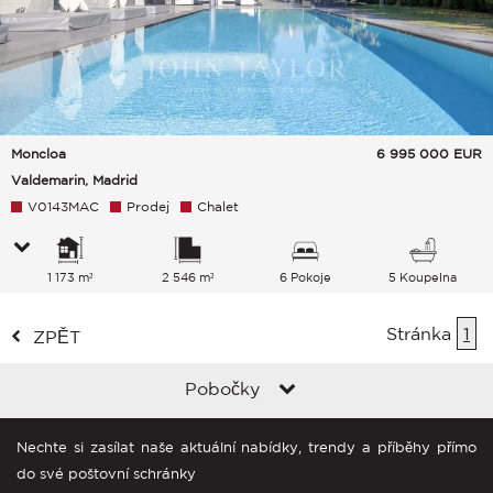
Moncloa
6 995 000
EUR
Valdemarin, Madrid
V0143MAC
Prodej
Chalet
1 173 m²
2 546 m²
6 Pokoje
5 Koupelna
Stránka
1
ZPĚT
Pobočky
Nechte si zasílat naše aktuální nabídky, trendy a příběhy přímo
do své poštovní schránky