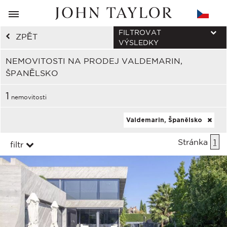
FILTROVAT
ZPĚT
VÝSLEDKY
NEMOVITOSTI NA PRODEJ VALDEMARIN,
ŠPANĚLSKO
1
nemovitosti
Valdemarin, Španělsko
Stránka
1
filtr