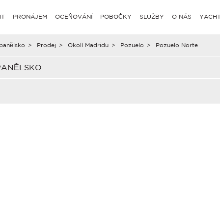
IT
PRONÁJEM
OCEŇOVÁNÍ
POBOČKY
SLUŽBY
O NÁS
YACHT
panělsko
>
Prodej
>
Okolí Madridu
>
Pozuelo
>
Pozuelo Norte
PANĚLSKO