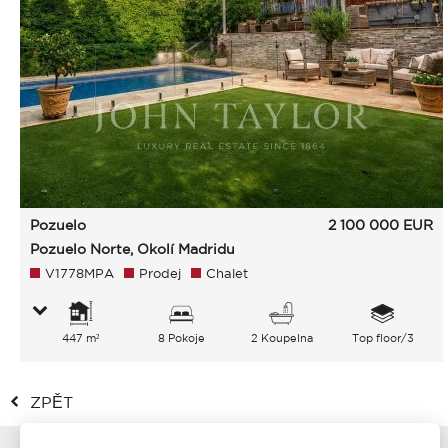
Pozuelo
2 100 000
EUR
Pozuelo Norte, Okolí Madridu
V1778MPA
Prodej
Chalet
447 m²
8 Pokoje
2 Koupelna
Top floor/3
ZPĚT