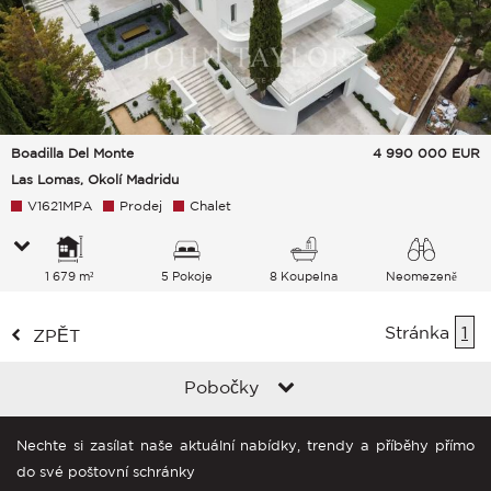
Boadilla Del Monte
4 990 000
EUR
Las Lomas, Okolí Madridu
V1621MPA
Prodej
Chalet
1 679 m²
5 Pokoje
8 Koupelna
Neomezeně
Stránka
1
ZPĚT
Pobočky
Nechte si zasílat naše aktuální nabídky, trendy a příběhy přímo
do své poštovní schránky