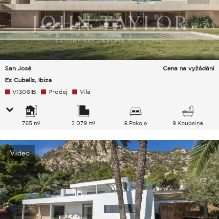
San José
Cena na vyžádání
Es Cubells, Ibiza
V1306IB
Prodej
Vila
765 m²
2 079 m²
8 Pokoje
9 Koupelna
Video