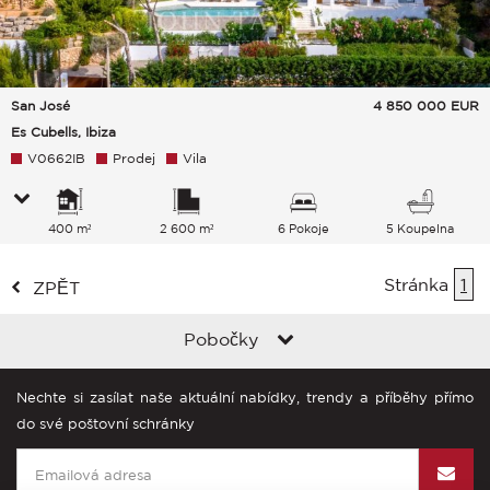
San José
4 850 000
EUR
Es Cubells, Ibiza
V0662IB
Prodej
Vila
400 m²
2 600 m²
6 Pokoje
5 Koupelna
Stránka
1
ZPĚT
Pobočky
Nechte si zasílat naše aktuální nabídky, trendy a příběhy přímo
do své poštovní schránky