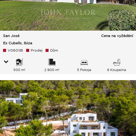
San José
Cena na vyžádání
Es Cubells, Ibiza
V0601IB
Prodej
Dům
500 m²
2 800 m²
5 Pokoje
6 Koupelna