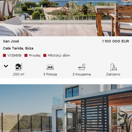
San José
1 100 000
EUR
Cala Tarida, Ibiza
V1398IB
Prodej
Městský dům
250 m²
3 Pokoje
3 Koupelna
Zařízeno