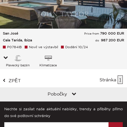
San José
790 000
EUR
Price from
Cala Tarida, Ibiza
987 200 EUR
do
P0784IB
Nově ve výstavbě
Dodání 10/24
Plavecký bazén
Klimatizace
Stránka
1
ZPĚT
Pobočky
Nechte si zasílat naše aktuální nabídky, trendy a příběhy přímo
do své poštovní schránky