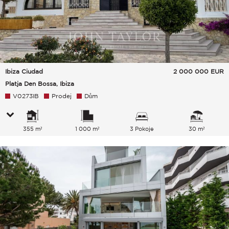
Ibiza Ciudad
2 000 000
EUR
Platja Den Bossa, Ibiza
V0273IB
Prodej
Dům
355 m²
1 000 m²
3 Pokoje
30 m²