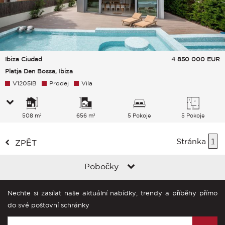
Ibiza Ciudad
4 850 000
EUR
Platja Den Bossa, Ibiza
V1205IB
Prodej
Vila
508 m²
656 m²
5 Pokoje
5 Pokoje
Stránka
1
ZPĚT
Pobočky
Nechte si zasílat naše aktuální nabídky, trendy a příběhy přímo
do své poštovní schránky