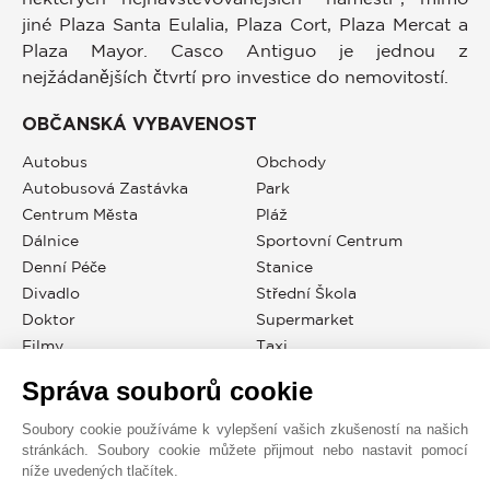
jiné Plaza Santa Eulalia, Plaza Cort, Plaza Mercat a
Plaza Mayor. Casco Antiguo je jednou z
nejžádanějších čtvrtí pro investice do nemovitostí.
OBČANSKÁ VYBAVENOST
Autobus
Obchody
Autobusová Zastávka
Park
Centrum Města
Pláž
Dálnice
Sportovní Centrum
Denní Péče
Stanice
Divadlo
Střední Škola
Doktor
Supermarket
Filmy
Taxi
Letiště
Tenis
Správa souborů cookie
Metro
Univerzita
Moře
Veřejné Parkoviště
Soubory cookie používáme k vylepšení vašich zkušeností na našich
stránkách. Soubory cookie můžete přijmout nebo nastavit pomocí
Mořský Přístav
Základní Škola
níže uvedených tlačítek.
Nemocnice / Klinika