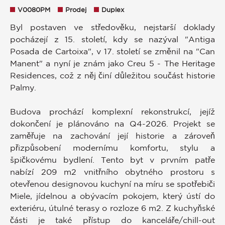
V0080PM
Prodej
Duplex
Byl postaven ve středověku, nejstarší doklady
pocházejí z 15. století, kdy se nazýval "Antiga
Posada de Cartoixa", v 17. století se změnil na "Can
Manent" a nyní je znám jako Creu 5 - The Heritage
Residences, což z něj činí důležitou součást historie
Palmy.
Budova prochází komplexní rekonstrukcí, jejíž
dokončení je plánováno na Q4-2026. Projekt se
zaměřuje na zachování její historie a zároveň
přizpůsobení modernímu komfortu, stylu a
špičkovému bydlení. Tento byt v prvním patře
nabízí 209 m2 vnitřního obytného prostoru s
otevřenou designovou kuchyní na míru se spotřebiči
Miele, jídelnou a obývacím pokojem, který ústí do
exteriéru, útulné terasy o rozloze 6 m2. Z kuchyňské
části je také přístup do kanceláře/chill-out