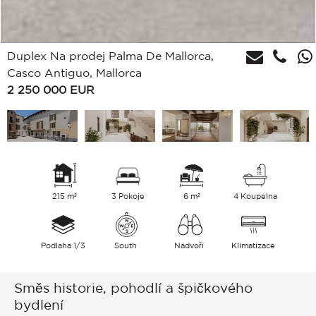
Duplex Na prodej Palma De Mallorca,
Casco Antiguo, Mallorca
2 250 000
EUR
215 m²
3 Pokoje
6 m²
4 Koupelna
Podlaha 1/3
South
Nádvoří
Klimatizace
Směs historie, pohodlí a špičkového
bydlení