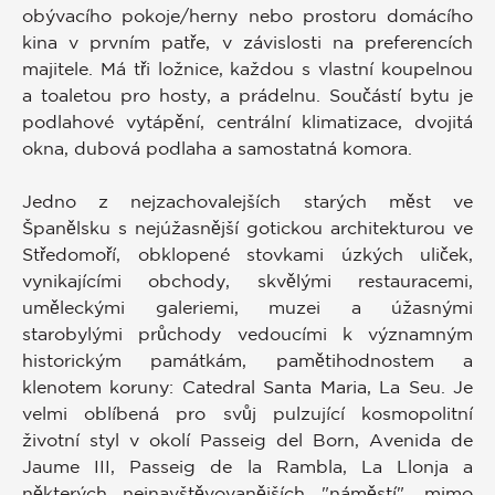
obývacího pokoje/herny nebo prostoru domácího
kina v prvním patře, v závislosti na preferencích
majitele. Má tři ložnice, každou s vlastní koupelnou
a toaletou pro hosty, a prádelnu. Součástí bytu je
podlahové vytápění, centrální klimatizace, dvojitá
okna, dubová podlaha a samostatná komora.
Jedno z nejzachovalejších starých měst ve
Španělsku s nejúžasnější gotickou architekturou ve
Středomoří, obklopené stovkami úzkých uliček,
vynikajícími obchody, skvělými restauracemi,
uměleckými galeriemi, muzei a úžasnými
starobylými průchody vedoucími k významným
historickým památkám, pamětihodnostem a
klenotem koruny: Catedral Santa Maria, La Seu. Je
velmi oblíbená pro svůj pulzující kosmopolitní
životní styl v okolí Passeig del Born, Avenida de
Jaume III, Passeig de la Rambla, La Llonja a
některých nejnavštěvovanějších "náměstí", mimo