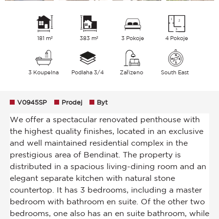
181 m²
383 m²
3 Pokoje
4 Pokoje
3 Koupelna
Podlaha 3/4
Zařízeno
South East
V0945SP
Prodej
Byt