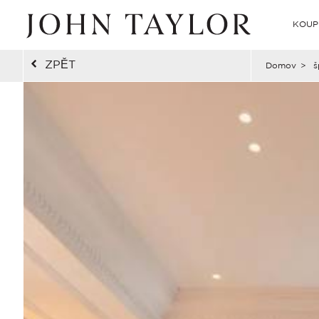
KOUP
ZPĚT
Domov
>
š