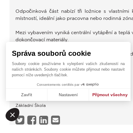
Odpočinková část nabízí tři ložnice s vlastním
místností, ideální jako pracovna nebo rodinná zó
Mezi vybavením vyniká centrální vytápění a teplá 
dokončovací materiály.
Správa souborů cookie
Jedinečná nemovitost v oblasti, ideální pro ty, k
komfortem na prestižní adrese v centru Madridu.
Soubory cookie používáme k vylepšení vašich zkušeností na
našich stránkách. Soubory cookie můžete přijmout nebo nastavit
OBČANSKÁ VYBAVENOST
pomocí níže uvedených tlačítek.
Autobus
Consentements certifiés par
Metro
Zavřít
Nastavení
Přijmout všechny
Obchody
Platforma pro správu souhlasů: Upravte si své volby
Axeptio consent
Základní Škola
Naše platforma vám umožňuje přizpůsobit a spravovat vaše na