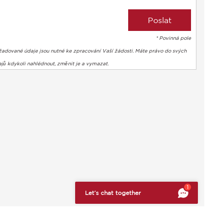
* Povinná pole
žadované údaje jsou nutné ke zpracování Vaší žádosti. Máte právo do svých
jů kdykoli nahlédnout, změnit je a vymazat.
bte si svá preference a kontrolujte, jak jsou vaše informace z
1
Let’s chat together