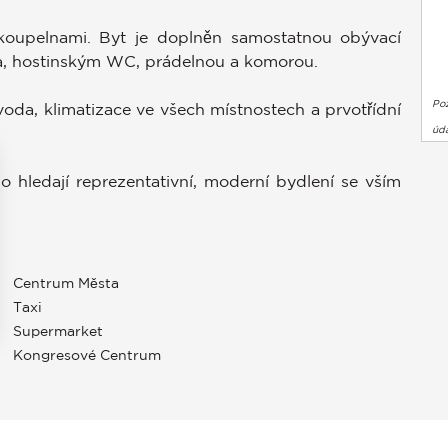
i koupelnami. Byt je doplněn samostatnou obývací
na, hostinským WC, prádelnou a komorou.
Po
voda, klimatizace ve všech místnostech a prvotřídní
úda
do hledají reprezentativní, moderní bydlení se vším
Centrum Města
Taxi
Supermarket
Kongresové Centrum
stavení soukromí, čímž zajišťuje dodržování předpisů. Přizpůso