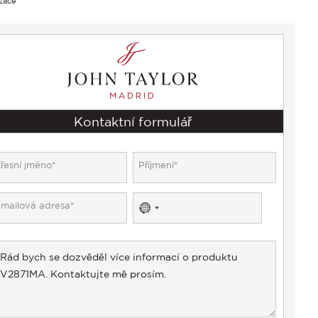
izace
Kontaktní formulář
No
country
selected