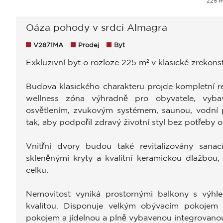
225 m
Oáza pohody v srdci Almagra
V2871MA
Prodej
Byt
Exkluzivní byt o rozloze 225 m² v klasické zrekon
Budova klasického charakteru projde kompletní re
wellness zóna výhradně pro obyvatele, vybave
osvětlením, zvukovým systémem, saunou, vodní
tak, aby podpořil zdravý životní styl bez potřeby
Vnitřní dvory budou také revitalizovány sanac
skleněnými kryty a kvalitní keramickou dlažbou, 
celku.
Nemovitost vyniká prostornými balkony s výhle
kvalitou. Disponuje velkým obývacím pokojem
pokojem a jídelnou a plně vybavenou integrovano