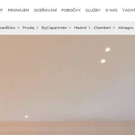
IT
PRONÁJEM
OCEŇOVÁNÍ
POBOČKY
SLUŽBY
O NÁS
YACHT
panělsko
>
Prodej
>
Byt/apartmán
>
Madrid
>
Chamberí
>
Almagro