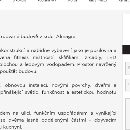
²
3 Pokoje
Podlaha 4/7
North
ulice Město
Klimat
struované budově v srdci Almagra.
konstrukcí a nabídne vybavení jako je posilovna a
ná fitness místností, skříňkami, zrcadly, LED
 plochou a ledovým vodopádem. Prostor navržený
 opouštět budovu.
í, obnovou instalací, novými povrchy, dveřmi a
přinášející světlo, funkčnost a estetickou hodnotu
dem na ulici, funkčním uspořádáním a vynikající
 se dvěma jasně oddělenými částmi – obývacím
u kuchyní.