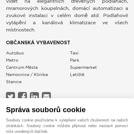
vidět na elegantních dřevěných podlahách,
mramorových koupelnách, domácí automatizaci a
zvukové instalaci v celém domě atd. Podlahové
vytápění a kanálová klimatizace ve všech
místnostech.
OBČANSKÁ VYBAVENOST
Autobus
Taxi
Metro
Park
Centrum Města
Supermarket
Nemocnice / Klinika
Letiště
Stanice
Správa souborů cookie
JOHN TAYLOR MADRID SALAMANCA
Soubory cookie používáme k vylepšení vašich zkušeností na našich
stránkách. Soubory cookie můžete přijmout nebo nastavit pomocí
níže uvedených tlačítek.