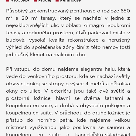
V1053MA
Prodej
Penthouse
Působivý zrekonstruovaný penthouse o rozloze 650
m² a 20 m² terasy, který se nachází v jedné z
nejexkluzivnějších ulic v oblasti Almagro. Soukromí
terasy a rodinného prostoru, čtyři parkovací místa v
budově, vysoká kvalita rekonstrukce a nerušený
výhled do společenské zóny činí z této nemovitosti
jedinečný klenot na realitním trhu.
Při vstupu do domu najdeme elegantní halu, která
vede do venkovního prostoru, kde se nachází světlý
obývací pokoj se stropy o výšce 4 metrů a několika
okny do ulice. V exteriéru jsou také dvě světlé a
prostorné ložnice, hlavní se dvěma šatnami a
koupelnou en suite, a druhá s obývacím pokojem a
koupelnou en suite. V průchodu do druhé ložnice je
přístup do horního patra, kde najdeme velkou
místnost využívanou jako posilovna se saunou a
koupelnou en suite a kancelářsko-skladovací