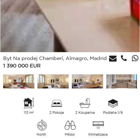
Byt Na prodej Chamberí, Almagro, Madrid
1 390 000
EUR
113 m²
2 Pokoje
2 Koupelna
Podlaha 1/6
North
Město
Klimatizace