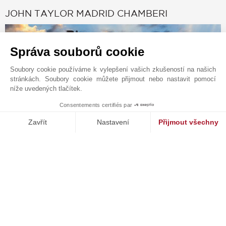
JOHN TAYLOR MADRID CHAMBERI
Správa souborů cookie
Soubory cookie používáme k vylepšení vašich zkušeností na našich
stránkách. Soubory cookie můžete přijmout nebo nastavit pomocí
níže uvedených tlačítek.
Consentements certifiés par
1
MAKE ENQUIRY
Zavřít
Nastavení
Přijmout všechny
Platforma pro správu souhlasů: Upravte si své volby
Axeptio consent
Kontaktní formulář
Naše platforma vám umožňuje přizpůsobit a spravovat vaše nasta
+34 91 737 76 16
Vyhledejte na mapě
JT REAL ESTATE CHAMBERI/CENTRO SL
Plaza de las Salesas, 6
28004
MADRID - CHAMBERÍ