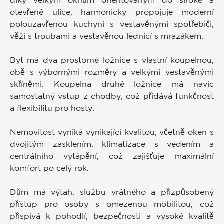
díky velkým oknům orientovaným do široké a
otevřené ulice, harmonicky propojuje moderní
polouzavřenou kuchyni s vestavěnými spotřebiči,
věží s troubami a vestavěnou lednicí s mrazákem.
Byt má dva prostorné ložnice s vlastní koupelnou,
obě s výbornými rozměry a velkými vestavěnými
skříněmi. Koupelna druhé ložnice má navíc
samostatný vstup z chodby, což přidává funkčnost
a flexibilitu pro hosty.
Nemovitost vyniká vynikající kvalitou, včetně oken s
dvojitým zasklením, klimatizace s vedením a
centrálního vytápění, což zajišťuje maximální
komfort po celý rok.
Dům má výtah, službu vrátného a přizpůsobený
přístup pro osoby s omezenou mobilitou, což
přispívá k pohodlí, bezpečnosti a vysoké kvalitě