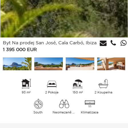
Byt Na prodej San José, Cala Carbó, Ibiza
1 395 000
EUR
93 m²
2 Pokoje
150 m²
2 Koupelna
South
Neomezeně Moře
Klimatizace