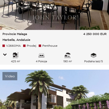
Provincie Malaga
4 250 000
EUR
Marbella, Andalusie
V2660MA
Prodej
Penthouse
425 m²
4 Pokoje
190 m²
Podlaha last/5
Video