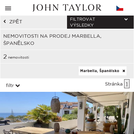
FILTROVAT
ZPĚT
VÝSLEDKY
NEMOVITOSTI NA PRODEJ MARBELLA,
ŠPANĚLSKO
2
nemovitosti
Marbella, Španělsko
Stránka
1
filtr