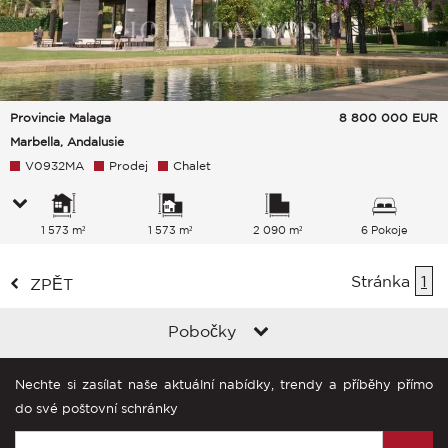
Provincie Malaga
8 800 000
EUR
Marbella, Andalusie
V0932MA
Prodej
Chalet
1 573 m²
1 573 m²
2 090 m²
6 Pokoje
Stránka
1
ZPĚT
Pobočky
Nechte si zasílat naše aktuální nabídky, trendy a příběhy přímo
do své poštovní schránky