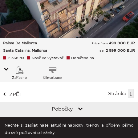
Palma De Mallorca
499 000
EUR
Price from
Santa Catalina, Mallorca
2 599 000 EUR
do
P1368PM
Nově ve výstavbě
Doručeno na
Zařízeno
Klimatizace
Stránka
1
ZPĚT
Pobočky
Nechte si zasílat naše aktuální nabídky, trendy a příběhy přímo
do své poštovní schránky