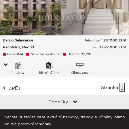
Barrio Salamanca
1 217 000
EUR
Price from
Recoletos, Madrid
3 627 000 EUR
do
P2379MA
Nově ve výstavbě
Dodání 02/26
14 Units
88 m² - 211 m²
Klimatizace
Stránka
1
ZPĚT
Pobočky
Nechte si zasílat naše aktuální nabídky, trendy a příběhy přímo
do své poštovní schránky