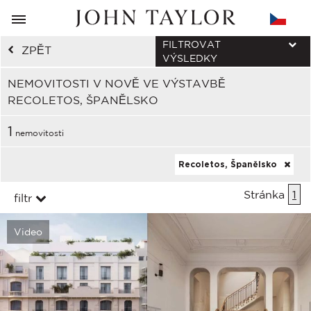
FILTROVAT
ZPĚT
VÝSLEDKY
NEMOVITOSTI V NOVĚ VE VÝSTAVBĚ
RECOLETOS, ŠPANĚLSKO
1
nemovitosti
Recoletos, Španělsko
Stránka
1
filtr
Video