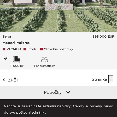
Selva
895 000
EUR
Moscari, Mallorca
V1704PM
Prodej
Stavební pozemky
21 000 m²
Panoramatický
Venkov
Stránka
1
ZPĚT
Pobočky
Nechte si zasílat naše aktuální nabídky, trendy a příběhy přímo
do své poštovní schránky