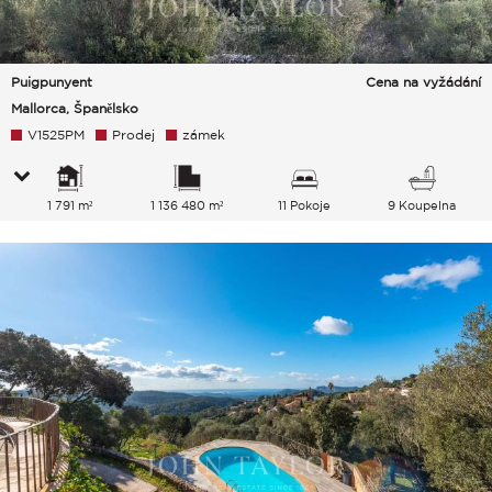
Puigpunyent
Cena na vyžádání
Mallorca, Španělsko
V1525PM
Prodej
zámek
1 791 m²
1 136 480 m²
11 Pokoje
9 Koupelna