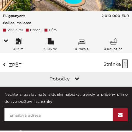
Puigpunyent
2 010 000
EUR
Galilea, Mallorca
V1253PM
Prodej
Dům
453 m²
3 615 m²
4 Pokoje
4 Koupelna
Stránka
1
ZPĚT
Pobočky
Nechte si zasílat naše aktuální nabídky, trendy a příběhy přímo
do své poštovní schránky