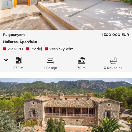
Puigpunyent
1 300 000
EUR
Mallorca, Španělsko
V1378PM
Prodej
Vesnický dům
272 m²
4 Pokoje
70 m²
3 Koupelna