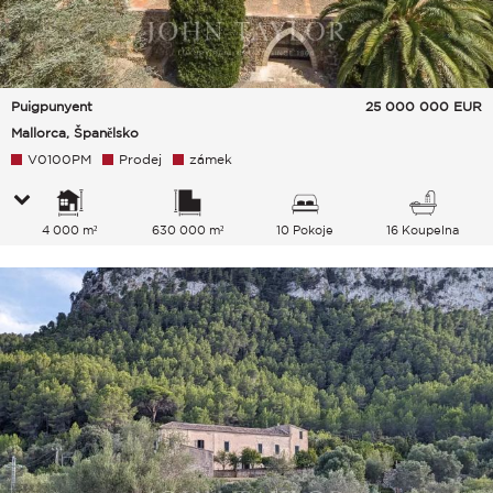
Puigpunyent
25 000 000
EUR
Mallorca, Španělsko
V0100PM
Prodej
zámek
4 000 m²
630 000 m²
10 Pokoje
16 Koupelna