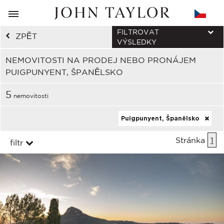
FILTROVAT
ZPĚT
VÝSLEDKY
NEMOVITOSTI NA PRODEJ NEBO PRONÁJEM
PUIGPUNYENT, ŠPANĚLSKO
5
nemovitosti
Puigpunyent, Španělsko
Stránka
1
filtr