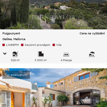
Puigpunyent
Cena na vyžádání
Galilea, Mallorca
L1499PM
Sezónní pronájem
Vila
328 m²
3 000 m²
4 Pokoje
Co-exkluzivní