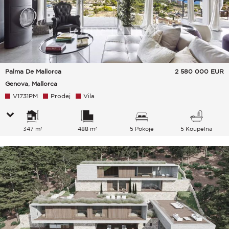
Palma De Mallorca
2 580 000
EUR
Genova, Mallorca
V1731PM
Prodej
Vila
347 m²
488 m²
5 Pokoje
5 Koupelna