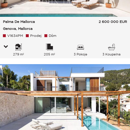
Palma De Mallorca
2 600 000
EUR
Genova, Mallorca
V1634PM
Prodej
Dům
279 m²
205 m²
3 Pokoje
3 Koupelna