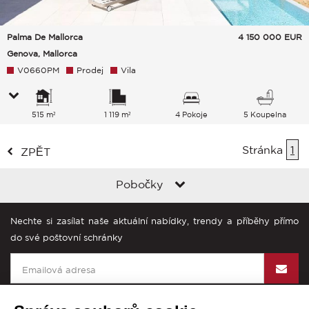
Palma De Mallorca
4 150 000
EUR
Genova, Mallorca
V0660PM
Prodej
Vila
515 m²
1 119 m²
4 Pokoje
5 Koupelna
Stránka
1
ZPĚT
Pobočky
Nechte si zasílat naše aktuální nabídky, trendy a příběhy přímo
do své poštovní schránky