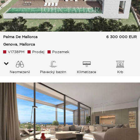
Palma De Mallorca
6 300 000
EUR
Genova, Mallorca
V1738PM
Prodej
Pozemek
Neomezeně
Plavecký bazén
Klimatizace
Krb
Město Hory Moře