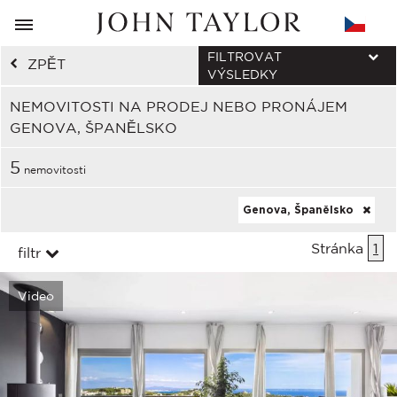
FILTROVAT
ZPĚT
VÝSLEDKY
NEMOVITOSTI NA PRODEJ NEBO PRONÁJEM
GENOVA, ŠPANĚLSKO
5
nemovitosti
Genova, Španělsko
Stránka
1
filtr
Video