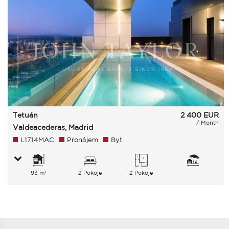
Tetuán
2 400
EUR
/ Month
Valdeacederas, Madrid
L1714MAC
Pronájem
Byt
93 m²
2 Pokoje
2 Pokoje