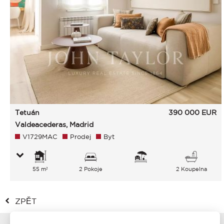
Tetuán
390 000
EUR
Valdeacederas, Madrid
V1729MAC
Prodej
Byt
55 m²
2 Pokoje
2 Koupelna
ZPĚT