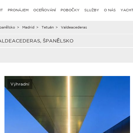
IT
PRONÁJEM
OCEŇOVÁNÍ
POBOČKY
SLUŽBY
O NÁS
YACHT
panělsko
>
Madrid
>
Tetuán
>
Valdeacederas
ALDEACEDERAS, ŠPANĚLSKO
Výhradní