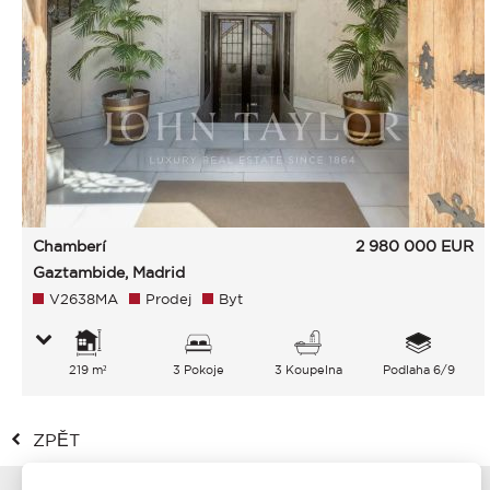
Chamberí
2 980 000
EUR
Gaztambide, Madrid
V2638MA
Prodej
Byt
219 m²
3 Pokoje
3 Koupelna
Podlaha 6/9
ZPĚT