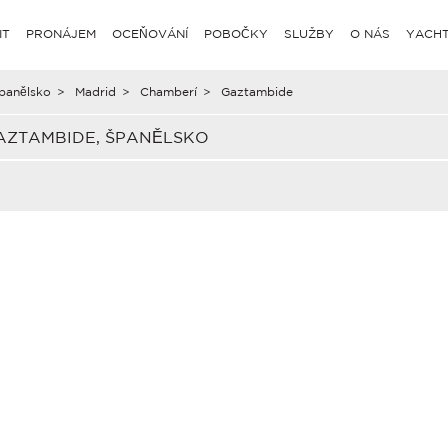
IT
PRONÁJEM
OCEŇOVÁNÍ
POBOČKY
SLUŽBY
O NÁS
YACHT
panělsko
>
Madrid
>
Chamberí
>
Gaztambide
AZTAMBIDE, ŠPANĚLSKO