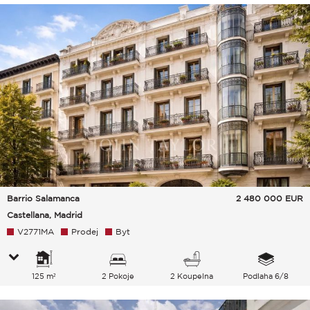
Barrio Salamanca
2 480 000
EUR
Castellana, Madrid
V2771MA
Prodej
Byt
125 m²
2 Pokoje
2 Koupelna
Podlaha 6/8