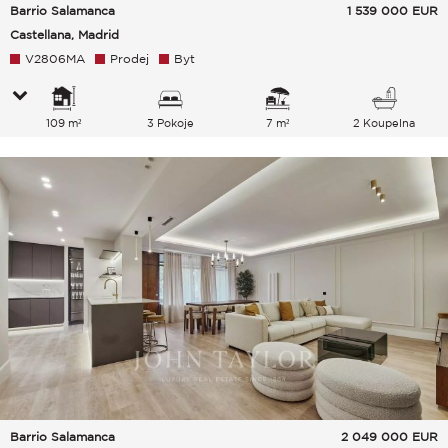
Barrio Salamanca
1 539 000
EUR
Castellana, Madrid
V2806MA
Prodej
Byt
109 m²
3 Pokoje
7 m²
2 Koupelna
Barrio Salamanca
2 049 000
EUR