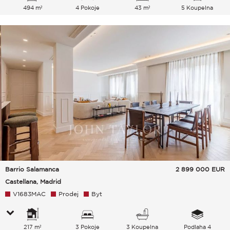
494 m²
4 Pokoje
43 m²
5 Koupelna
Barrio Salamanca
2 899 000
EUR
Castellana, Madrid
V1683MAC
Prodej
Byt
217 m²
3 Pokoje
3 Koupelna
Podlaha 4