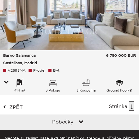
Barrio Salamanca
6 750 000
EUR
Castellana, Madrid
V2593MA
Prodej
Byt
414 m²
3 Pokoje
3 Koupelna
Ground floor/8
Stránka
1
ZPĚT
Pobočky
Nechte si zasílat naše aktuální nabídky, trendy a příběhy přímo