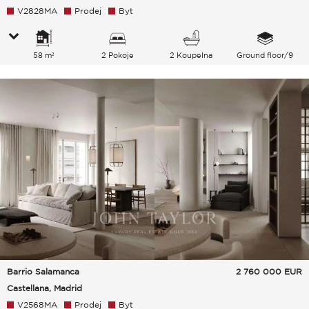
V2828MA
Prodej
Byt
58 m²
2 Pokoje
2 Koupelna
Ground floor/9
Barrio Salamanca
2 760 000
EUR
Castellana, Madrid
V2568MA
Prodej
Byt