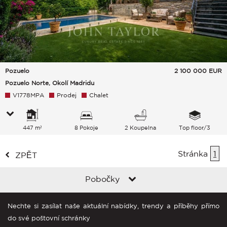
Pozuelo
2 100 000
EUR
Pozuelo Norte, Okolí Madridu
V1778MPA
Prodej
Chalet
447 m²
8 Pokoje
2 Koupelna
Top floor/3
Stránka
1
ZPĚT
Pobočky
Nechte si zasílat naše aktuální nabídky, trendy a příběhy přímo
do své poštovní schránky