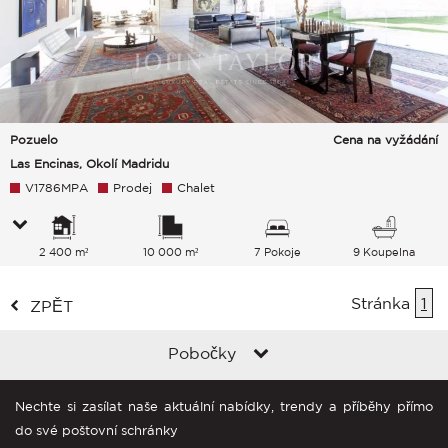
Pozuelo
Cena na vyžádání
Las Encinas, Okolí Madridu
V1786MPA
Prodej
Chalet
2 400 m²
10 000 m²
7 Pokoje
9 Koupelna
Stránka
1
ZPĚT
Pobočky
Nechte si zasílat naše aktuální nabídky, trendy a příběhy přímo
do své poštovní schránky