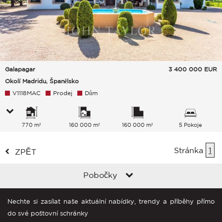
Galapagar
3 400 000
EUR
Okolí Madridu, Španělsko
V1118MAC
Prodej
Dům
770 m²
160 000 m²
160 000 m²
5 Pokoje
Stránka
1
ZPĚT
Pobočky
Nechte si zasílat naše aktuální nabídky, trendy a příběhy přímo
do své poštovní schránky