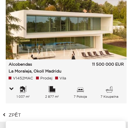
Alcobendas
11 500 000
EUR
La Moraleja, Okolí Madridu
V1452MAC
Prodej
Vila
1 037 m²
2 877 m²
7 Pokoje
7 Koupelna
ZPĚT