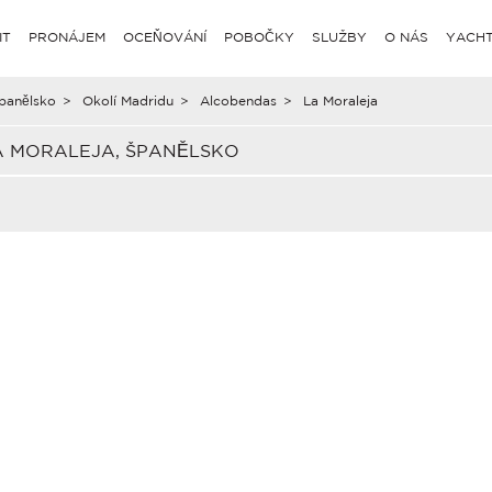
IT
PRONÁJEM
OCEŇOVÁNÍ
POBOČKY
SLUŽBY
O NÁS
YACHT
panělsko
>
Okolí Madridu
>
Alcobendas
>
La Moraleja
A MORALEJA, ŠPANĚLSKO