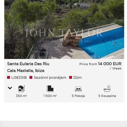
Santa Eularia Des Riu
14 000
EUR
Price from
/ Week
Cala Mastella, Ibiza
L0833IB
Sezónní pronájem
Dům
350 m²
1 500 m²
5 Pokoje
5 Koupelna