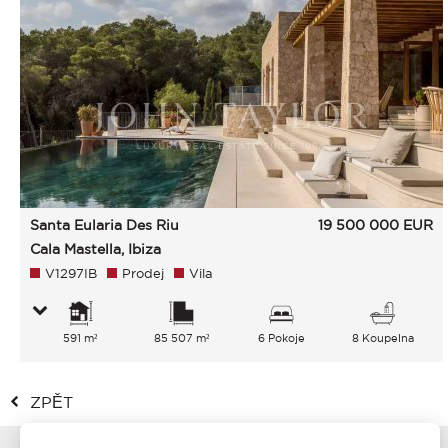
Santa Eularia Des Riu
19 500 000
EUR
Cala Mastella, Ibiza
V1297IB
Prodej
Vila
591 m²
85 507 m²
6 Pokoje
8 Koupelna
ZPĚT