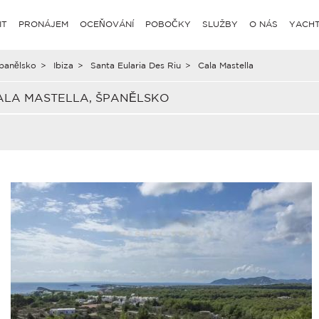
IT
PRONÁJEM
OCEŇOVÁNÍ
POBOČKY
SLUŽBY
O NÁS
YACHT
panělsko
>
Ibiza
>
Santa Eularia Des Riu
>
Cala Mastella
ALA MASTELLA, ŠPANĚLSKO