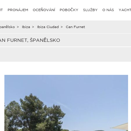
IT
PRONÁJEM
OCEŇOVÁNÍ
POBOČKY
SLUŽBY
O NÁS
YACHT
panělsko
>
Ibiza
>
Ibiza Ciudad
>
Can Furnet
AN FURNET, ŠPANĚLSKO