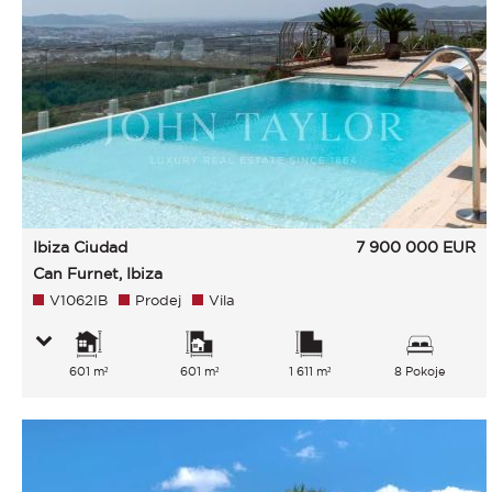
Ibiza Ciudad
7 900 000
EUR
Can Furnet, Ibiza
V1062IB
Prodej
Vila
601 m²
601 m²
1 611 m²
8 Pokoje