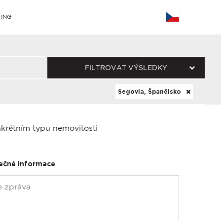
ING
FILTROVAT VÝSLEDKY
Segovia, Španělsko
nkrétním typu nemovitosti
ečné informace