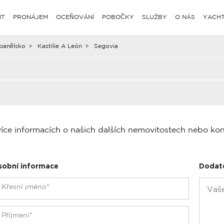
IT
PRONÁJEM
OCEŇOVÁNÍ
POBOČKY
SLUŽBY
O NÁS
YACHT
panělsko
>
Kastilie A León
>
Segovia
více informacích o našich dalších nemovitostech nebo ko
sobní informace
Dodat