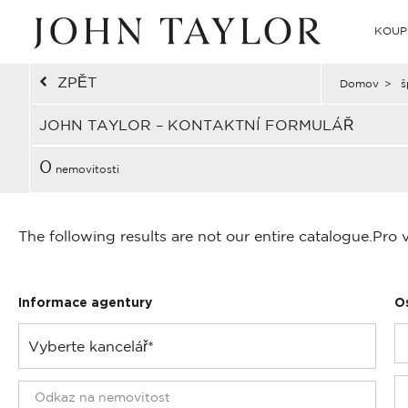
KOUP
ZPĚT
Domov
>
š
JOHN TAYLOR – KONTAKTNÍ FORMULÁŘ
0
nemovitosti
The following results are not our entire catalogue.
Pro 
Informace agentury
O