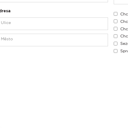
dresa
Chc
Chc
Chc
Chc
Sez
Spr