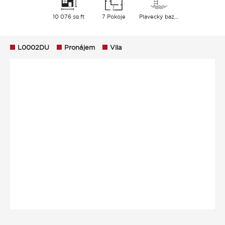
10 076 sq ft
7 Pokoje
Plavecký bazén
L0002DU
Pronájem
Vila