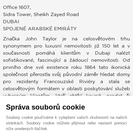
Office 1607,
Sidra Tower, Sheikh Zayed Road
DUBAI
SPOJENÉ ARABSKÉ EMIRÁTY
Značka John Taylor je na celosvětovém trhu
synonymem pro luxusní nemovitosti již 150 let a v
současnosti pomáhá klientům v Dubaji nalézt
sofistikované, fascinující a žádoucí nemovitosti. Od
prvního dne své existence roku 1864 tato ikonická
společnost přerostla svůj původní záměr hledat domy
pro rezidenty Francouzské Riviéry a stala se
celosvětovým formátem v oblasti poskytování služeb
vybraným klientům, kteří chtějí koupit, prodat či
pronajmout nemovitost v prestižních lokacích po
Správa souborů cookie
celém světě.
Soubory cookie používáme k vylepšení vašich zkušeností na našich
stránkách. Soubory cookie můžete přijmout nebo nastavit pomocí
Dubajský trh patří mezi nejvíce žádoucí v celé historii.
níže uvedených tlačítek.
Kupující a prodejci mohou využívat zkušeností,