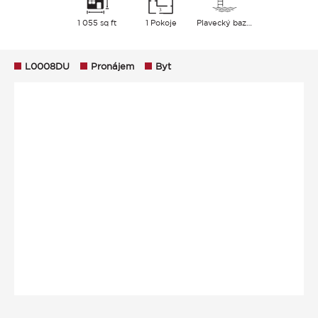
1 055 sq ft
1 Pokoje
Plavecký bazén
L0008DU
Pronájem
Byt