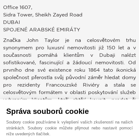
Office 1607,
Sidra Tower, Sheikh Zayed Road
DUBAI
SPOJENÉ ARABSKÉ EMIRÁTY
Značka John Taylor je na celosvětovém trhu
synonymem pro luxusní nemovitosti již 150 let a v
současnosti pomáhá klientům v Dubaji nalézt
sofistikované, fascinující a žádoucí nemovitosti. Od
prvního dne své existence roku 1864 tato ikonická
společnost přerostla svůj původní záměr hledat domy
pro rezidenty Francouzské Riviéry a stala se
celosvětovým formátem v oblasti poskytování služeb
vybraným klientům, kteří chtějí koupit, prodat či
pronajmout nemovitost v prestižních lokacích po
Správa souborů cookie
celém světě.
Soubory cookie používáme k vylepšení vašich zkušeností na našich
stránkách. Soubory cookie můžete přijmout nebo nastavit pomocí
Dubajský trh patří mezi nejvíce žádoucí v celé historii.
níže uvedených tlačítek.
Kupující a prodejci mohou využívat zkušeností,