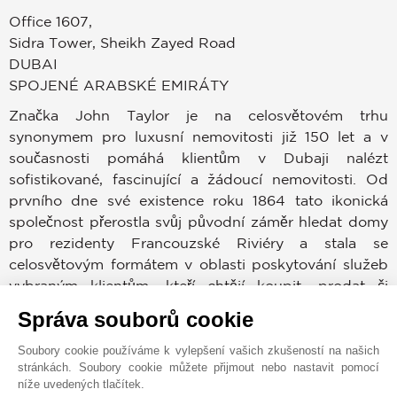
Office 1607,
Sidra Tower, Sheikh Zayed Road
DUBAI
SPOJENÉ ARABSKÉ EMIRÁTY
Značka John Taylor je na celosvětovém trhu
synonymem pro luxusní nemovitosti již 150 let a v
současnosti pomáhá klientům v Dubaji nalézt
sofistikované, fascinující a žádoucí nemovitosti. Od
prvního dne své existence roku 1864 tato ikonická
společnost přerostla svůj původní záměr hledat domy
pro rezidenty Francouzské Riviéry a stala se
celosvětovým formátem v oblasti poskytování služeb
vybraným klientům, kteří chtějí koupit, prodat či
pronajmout nemovitost v prestižních lokacích po
Správa souborů cookie
celém světě.
Soubory cookie používáme k vylepšení vašich zkušeností na našich
stránkách. Soubory cookie můžete přijmout nebo nastavit pomocí
Dubajský trh patří mezi nejvíce žádoucí v celé historii.
níže uvedených tlačítek.
Kupující a prodejci mohou využívat zkušeností,