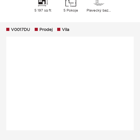
5 197 sq ft
5 Pokoje
Plavecký bazén
V0017DU
Prodej
Vila