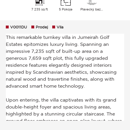
7 235 sq ft
5 Pokoje
Plavecký bazén
V0011DU
Prodej
Vila