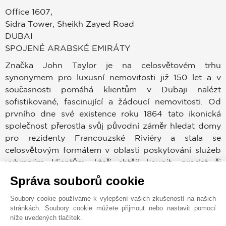
Office 1607,
Sidra Tower, Sheikh Zayed Road
DUBAI
SPOJENÉ ARABSKÉ EMIRÁTY
Značka John Taylor je na celosvětovém trhu
synonymem pro luxusní nemovitosti již 150 let a v
současnosti pomáhá klientům v Dubaji nalézt
sofistikované, fascinující a žádoucí nemovitosti. Od
prvního dne své existence roku 1864 tato ikonická
společnost přerostla svůj původní záměr hledat domy
pro rezidenty Francouzské Riviéry a stala se
celosvětovým formátem v oblasti poskytování služeb
vybraným klientům, kteří chtějí koupit, prodat či
pronajmout nemovitost v prestižních lokacích po
Správa souborů cookie
celém světě.
Soubory cookie používáme k vylepšení vašich zkušeností na našich
stránkách. Soubory cookie můžete přijmout nebo nastavit pomocí
Dubajský trh patří mezi nejvíce žádoucí v celé historii.
níže uvedených tlačítek.
Kupující a prodejci mohou využívat zkušeností,